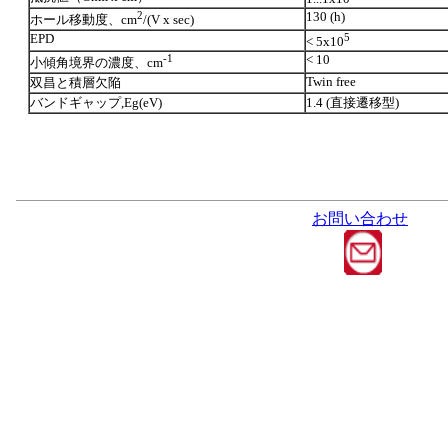
2
130 (h)
ホール移動度、cm
/(V x sec)
EPD
5
< 5x10
-1
< 10
小傾角境界の濃度、cm
Twin free
双昌と積層欠陥
バンドギャップ,Eg(eV)
1.4 (直接遷移型)
お問い合わせ