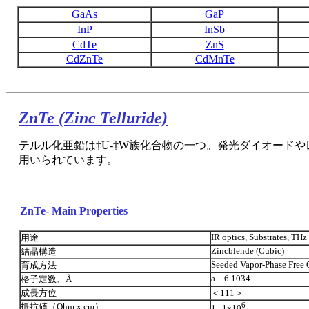
GaAs
GaP
InP
InSb
CdTe
ZnS
CdZnTe
CdMnTe
ZnTe (Zinc Telluride)
テルル化亜鉛は‡U-‡W族化合物の一つ。発光ダイオード
用いられています。
ZnTe- Main Properties
IR optics, Substrates, THz
用途
Zincblende (Cubic)
結晶構造
Seeded Vapor-Phase Free
育成方法
a = 6.1034
格子定数、Å
成長方位
＜111＞
6
抵抗値（Ohm x cm）
1...1x10