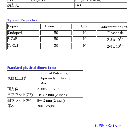
1480
融点,℃
Typical Properties:
Dopant
Diameter (mm)
Type
Concentration (c
Undoped
50
N
Please ask
S-GaP
50
N
17
2-8 x 10
Te-GaP
50
N
17
2-8 x 10
Standard physical dimensions:
・Optical Polishing
表面仕上げ
・Epi-ready polishing
・As-cut
面方位
<100> ± 0.25°
主フラット(OF)
16+/-2 mm (2 inch)
副フラット(IF)
8+/-2 mm (2 inch)
厚み
300 ±25μm
お問い合わせ