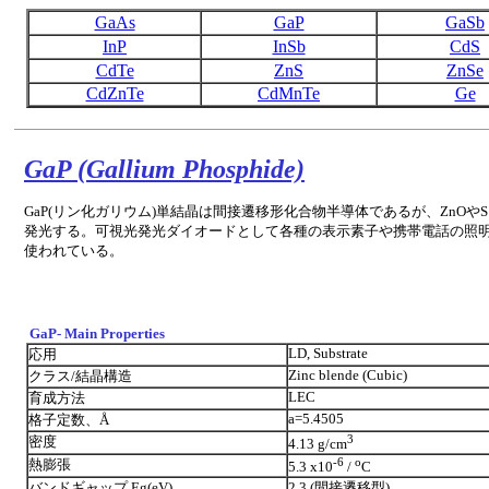
GaAs
GaP
GaSb
InP
InSb
CdS
CdTe
ZnS
ZnSe
CdZnTe
CdMnTe
Ge
GaP (Gallium Phosphide)
GaP(リン化ガリウム)単結晶は間接遷移形化合物半導体であるが、ZnOや
発光する。可視光発光ダイオードとして各種の表示素子や携帯電話の照明
使われている。
GaP- Main Properties
LD, Substrate
応用
Zinc blende (Cubic)
クラス/結晶構造
LEC
育成方法
a=5.4505
格子定数、Å
3
密度
4.13 g/cm
-6
o
熱膨張
5.3 x10
/
C
バンドギャップ,Eg(eV)
2.3 (間接遷移型)