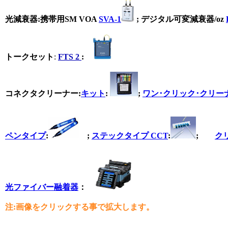
光減衰器
:携帯用SM VOA
SVA-1
; デジタル可変減衰器/oz
トークセット
:
FTS 2
:
コネクタクリーナー
:
キット
:
;
ワン･クリック･クリー
ペンタイプ
:
;
ステックタイプ CCT
:
;
ク
光ファイバー
融着器
：
注:画像をクリックする事で拡大します。