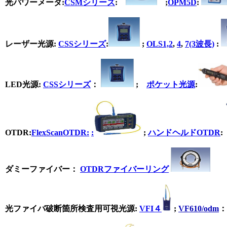
光パワーメータ
:
CSMシリーズ
:
;
OPM5D
:
レーザー光源
:
CSSシリーズ
:
;
OLS1,2
,
4
,
7(3波長)
:
LED光源
:
CSSシリーズ
：
;
ポケット光源
:
OTDR
:
FlexScanOTDR:
:
;
ハンドヘルドOTDR
:
ダミーファイバー
：
OTDRファイバーリング
光ファイバ破断箇所検査用可視光源
:
VFI４
;
VF610/odm
：