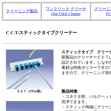
ワンクリック クリーナ
クリーニ
クリーニング製品
One Click Cleaner
F
C C T/スティックタイプクリーナー
スティックタイプ クリー
新製品のクリーナーＣＣＴ
設計されています。しなや
素材は特殊ポリマーですの
ますので、クリーニング溶
製品特徴
ＣＣＴ（ｿｹｯﾄ用）
・コネクタ部、バルクヘッ
洗浄できます。
・スティック両端にクリー