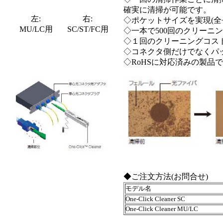
確実に清掃が可能です。
左:
右:
◇ポケットサイズを実現(全
MU/LC用
SC/ST/FC用
◇一本で500回のクリーニ
◇１回のクリーニングコスト
◇コネクタ側だけでなくパ
◇RoHSに対応済みの製品
◆ご注文方法(お問合せ)
モデル名
One-Click Cleaner SC
One-Click Cleaner MU/LC