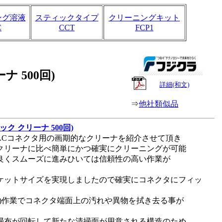
ング溶液
スティックタイプ
クリーニングキット
C
CCT
FCP1
リーナ
500回)
詳細(和文)
⇒
他社類似品
ンクリック クリーナ 500回)
MU/LCコネクタ用の画期的なクリーナを紹介させて頂き
クリーナに比べ簡単にかつ確実にクリーニングが可能
良くスムーズに進みひいては信頼性の高い作業が
ケットサイズを実現しましたので確実にコネクタにフィッ
lick)作業でコネクタ端面上の汚れや異物を拭き去る事が
掃布が回転して新たな清掃面が用意される構造のため