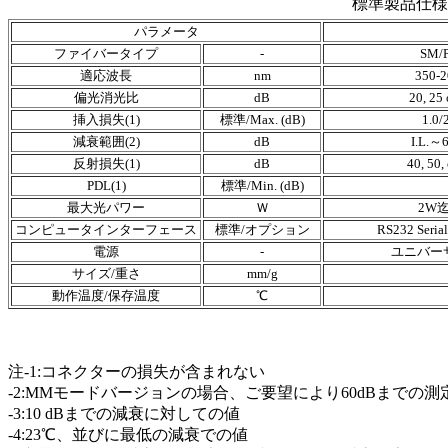
標準製品仕様
パラメータ
ファイバータイプ
-
SM/
適応波長
nm
350-2
偏光消光比
dB
20, 25 
挿入損失(1)
標準/Max. (dB)
1.0/
減衰範囲(2)
dB
I.L.～
反射損失(1)
dB
40, 50,
PDL(1)
標準/Min. (dB)
最大光パワー
Ｗ
2W迄
コンピュータインターフェース
標準/オプション
RS232 Serial
電源
-
ユニバーサ
サイズ/重さ
mm/g
動作温度/保存温度
℃
注-1:コネクターの損失が含まれない
-2:MMモードバージョンの場合、ご要望により60dBまでの
-3:10 dBまでの減衰に対しての値
-4:23℃、並びに最低の減衰での値