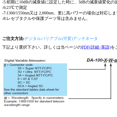
-5:初期に10dBの減衰値に設定した時に、3dBの減衰値変
-6:23℃で測定
-7:1300/1550nm又は 2,000nm、更に高パワーの場合は
-8:レセプタクルや保護ブーツ等は含みません。
ご注文方法:
デジタルバリアブル(可変)アッテネータ
下記より選択下さい。詳しくは当ページの
PDF(詳細･英語)
を