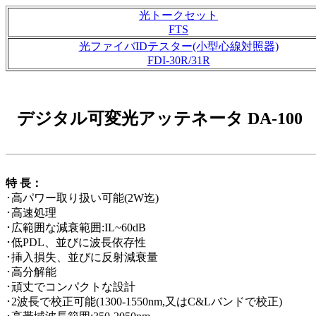
光トークセット
FTS
光ファイバIDテスター(小型心線対照器)
FDI-30R/31R
デジタル可変光アッテネータ DA-100
特 長：
･高パワー取り扱い可能(2W迄)
･高速処理
･広範囲な減衰範囲:IL~60dB
･低PDL、並びに波長依存性
･挿入損失、並びに反射減衰量
･高分解能
･頑丈でコンパクトな設計
･2波長で校正可能(1300-1550nm,又はC&Lバンドで校正)