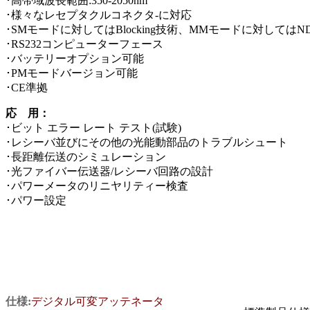
･高帯域波長範囲:350-2050nm
･様々なレセプタクルコネクタ-に対応
･SMモードに対してはBlocking技術、MMモードに対しては
･RS232コンピューターフェース
･バッテリーオプション可能
･PMモードバージョン可能
･CE準拠
応 用：
･ビット エラー レート テスト(試験)
･レシーバ並びにその他の光能動部品のトラブルシュート
･長距離伝送のシミュレーション
･光ファイバー伝送器/レシーバ回路の設計
･パワーメータのリニヤリティー検査
･パワー設定
仕様:
デジタル可変アッテネータ