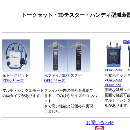
トークセット・IDテスター・ハンディ型減衰
画像拡
VOA5-MM
光トークセット
光ファイバIDテスター
可変光アッテ
VOA5-MM
FTSシリーズ
OFIシリーズ
VOA6-SM
正確な減衰レ
マルチ・シングルモード
ファイバー内の信号を識別で
画面で確認可
の両タイプがあります。
きる、てのひらサイズのコンパ
マルチ・シン
クト
ルがあります
さで高い性能と低価格を実現
しました。
お問い合わせ