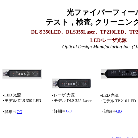
光ファイバーフィー
テスト，検査, クリーニン
DLＳ350LED、DLS355Laser、TP210LED、TP22
LED/レーザ光源
Optical Design Manufacturing Inc.
LED 光源
レーザ 光源
LED 光源
●
●
●
･モデル DLS 350 LED
･モデル DLS 355 Laser
･モデル TP 210 LED
･詳細⇒
GO
・詳細⇒
GO
･詳細⇒
GO