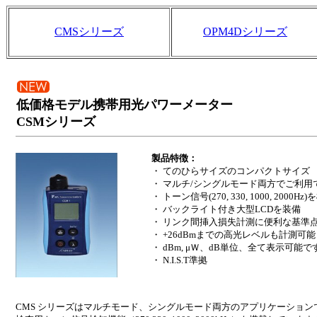
CMSシリーズ
OPM4Dシリーズ
低価格モデル携帯用光パワーメーター
CSMシリーズ
製品特徴：
・ てのひらサイズのコンパクトサイズ
・ マルチ/シングルモード両方でご利用
・ トーン信号(270, 330, 1000, 2000
・ バックライト付き大型LCDを装備
・ リンク間挿入損失計測に便利な基準
・ +26dBmまでの高光レベルも計測可
・ dBm, μＷ、dB単位、全て表示可能で
・ N.I.S.T準拠
CMS シリーズはマルチモード、シングルモード両方のアプリケーション