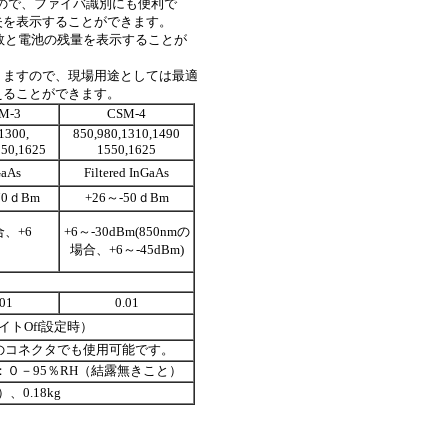
ていますので、ファイバ識別にも便利で
失を表示することができます。
波数と電池の残量を表示することが
りますので、現場用途としては最適
えることができます。
M-3
CSM-4
1300,
850,980,1310,1490
550,1625
1550,1625
GaAs
Filtered InGaAs
70ｄBm
+26～-50ｄBm
合、+6
+6～-30dBm(850nmの
場合、+6～-45dBm)
.01
0.01
イトOff設定時）
のコネクタでも使用可能です。
度：０－95％RH（結露無きこと）
）、0.18kg