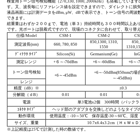
検査用トーン信号検知機能（270,330, 1000, 2000kHz）も搭載し
す。又、波長毎にリファレンス値を設定できますので、ダイレクトに損
液晶画面には計測データをdBm, μW、dBで表示でき、トーン信号の周
できます。
総重量はわずか２００ｇで、電池（単３）持続時間も３００時間以上あ
です。光ポートは脱着式ですので、現場のコネクタに合わせて、取り替
仕様/Model
CSM-1
CSM-2
CS
850,1300, 1310,
850,
測定波長(nm)
660, 780, 850
1550
1310,1
ﾃﾞｨﾃｸﾀ ﾀｲﾌﾟ
Silicon(Si)
Germanium(Ge)
In
測定レンジ
+６～-70dBm
+6～-60dBm
+6～-
トーン信号検知
+6～-50dBm(850nmの場
+6～-45dBm
～-45dBm)
レンジ
精度（dB）※
±0.3
分解能（ｄB）
0.01
0.01
0
電源
単3電池x2個 300時間（バックラ
ｺﾈｸﾀ ﾀｲﾌﾟ
ヘッド部のアダプタを交換しどのようなタイプ
動作環境
使用温度：-10～50℃ 保存温度-30～60℃、湿
サイズ、重量
10.7x6.4x3.2cm（ＨｘＷｘＤ
※上記精度は25℃で計測した時の数値です。