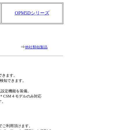
OPM5Dシリーズ
⇒
他社類似製品
できます。
Hz)を検知できます。
点設定機能を装備。
能＊CSM４モデルのみ対応
す。
でご利用頂けます。