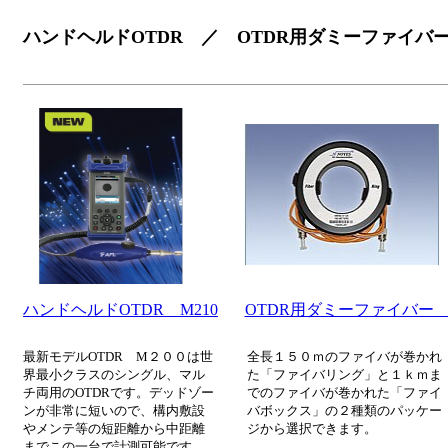
ハンドヘルドOTDR ／ OTDR用ダミーファイバ
ハンドヘルドOTDR M210
OTDR用ダミーファイバ
最新モデルOTDR M２００は世
全長１５０ｍのファイバが巻かれ
界最小クラスのシングル、マル
た「ファイバリング」と１ｋｍま
チ両用のOTDRです。デッドゾー
でのファイバが巻かれた「ファイ
ンが非常に短いので、構内敷設
バボックス」の２種類のパッケー
やメンテ等の短距離から中距離
ジから選択できます。
までこの一台で計測可能です。