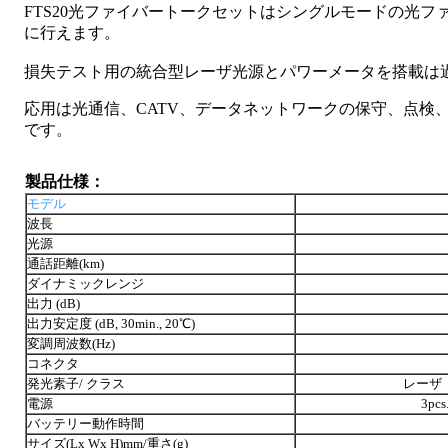
FTS20光ファイバートークセットはシングルモードの光
に行えます。
損失テスト用の統合型レーザ光源とパワーメータを搭載は
応用は光通信、CATV、データネットワークの保守、点検
です。
製品仕様：
モデル
波長
光源
通話距離(km)
ダイナミックレンジ
出力 (dB)
出力安定度 (dB, 30min., 20℃)
変調周波数(Hz)
コネクタ
発光素子/ クラス
レーザ / 
電源
3pc
バッテリー動作時間
サイズ(Lx Wx H)mm/重さ(g)