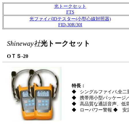
光トークセット
FTS
光ファイバIDテスター(小型心線対照器)
FID-30R/30I
Shineway社
光トークセット
OＴＳ-20
特長：
◆ シングルファイバ,全二
◆ 携帯用小型パッケージ,
◆ 高品質な通話音声、低背
◆ ローパワー警報 ◆ 安