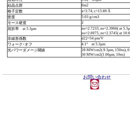
6m2
結晶点群
a=3.74, c=15.89 Å
格子定数
5.03 g/cm3
密度
2
モース硬度
no=2.7233, ne=2.3966( at 5.3
屈折率 at 5.3μm
no=2.6975, ne=2.3745( at 10.
d22=54 pm/V
非線形係数
4.1° at 5.3μm
ワォーク･オフ
28 MW/cm2( 9.3μm, 150ns), 
光パワーダメージ閾値
30 MW/cm2(1.06μm, 10ns)
お問い合わせ