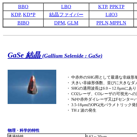
BBO
LBO
KTP
,
PPKTP
KDP
,
KD*P
結晶ファイバー
LiIO
3
BIBO
DPM
,
GLM
PPLN,MPPLN
GaSe 結晶
(Gallium Selenide : GaSe)
・ 中赤外のSHG用として最適な非線形
・ 大きい非線形係数、並びに大きなダ
・ SHGの適用波長は6.0～12.0μmにあり
・ CO2レーザ、COレーザの可視光へ
・ Ndや赤外ダイレーザ又はFセンタ
・ 3.5-18μmのOPG(光パラメトリック発
・ THｚ波の発生
物理・科学的特性
透過特性
0.62～20μm