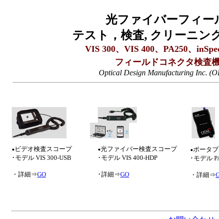
光ファイバーフィー
テスト，検査, クリーニン
VIS 300、VIS 400、PA250、inS
フィールドコネクタ検査
Optical Design Manufacturing Inc.
ビデオ検査スコープ
光ファイバー検査スコープ
ポータブ
●
●
●
･モデル VIS 300-USB
･モデル VIS 400-HDP
･モデル PA
・詳細⇒
GO
･詳細⇒
GO
・詳細⇒