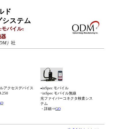
ルド
グシステム
pecモバイル:
機器
 (ODM）
社
ルアクセスデバイス
inSpec モバイル
●
 250
･inSpec モバイル無線
光ファイバーコネクタ検査シス
GO
テム
・詳細⇒
GO