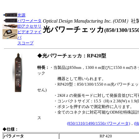
光源
パワーメータ
Optical Design Manufacturing Inc. (ODM）
社
IDアクセサリ
光パワーチェッカ
(
850/1300/15
ビデオファイ
バ
スコープ
◆
光パワーチェッカ：RP420型
特長：
・当製品は850nm，1300ｎm並びに1550ｎm
ック
機器として用いられます。
・RP420型：850/1300/1550ｎm光パワーチ
せん)
・2KHｚの発振モードに対して発振音並びに可視
・コンパクトサイズ：15.5（H)ｘ2.38(W)ｘ1.9(D
・ボタンを押すのみで測定動作に入ります。
・全てのコネクタに対応可能なODM社特殊設計
ス
(850/1310/1490/1550パワーメータ)
，
(
◆
仕様：
パラメータ
RP 420