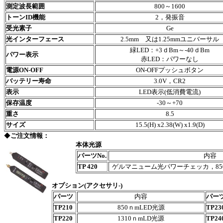
測定波長範囲
800～1600
トーンID機能
2，発振音
受光素子
Ge
光インターフェース
2.5mm 又は1.25mmユニバーサル
緑LED：+3ｄBm～‐40ｄBm
パワー表示
赤LED：パワーなし
電源ON-OFF
ON-OFFプッシュボタン
バッテリー寿命
3.0V，CR2
表示
LED表示(低消費電流)
保存温度
-30～+70
重さ
8.5
サイズ
15.5(H) x2.38(W) x1.9(D)
◆
ご注文情報：
本体光源
パーツNo.
内容
TP 420
ゲルマニューム
光パワーチェッカ，850/
オプション(アクセサリ-)
パーツ
内容
パー
TP210
850ｎmLED光源
TP23
TP220
1310ｎmLD光源
TP24