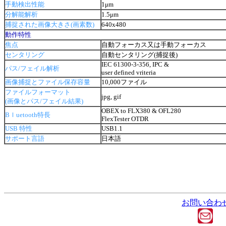
手動検出性能
1μm
分解能解析
1.5μm
捕捉された画像大きさ(画素数)
640x480
動作特性
焦点
自動フォーカス又は手動フォーカス
センタリング
自動センタリング(捕捉後)
IEC 61300-3-356, IPC &
パス/フェイル解析
user defined vriteria
画像捕捉とファイル保存容量
10,000ファイル
ファイルフォーマット
jpg, gif
(画像とパス/フェイル結果)
OBEX to FLX380 & OFL280
Bｌuetooth特長
FlexTester OTDR
USB 特性
USB1.1
サポート言語
日本語
お問い合わ