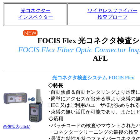
光コネクター
ワイヤレスファイバー
インスペクター
検査プローブ
FOCIS Flex 光コネクタ検
FOCIS Flex Fiber Optic Connector Insp
AFL
光コネクタ検査システム FOCIS Flex
◇特長
･自動焦点＆自動センタリングより迅速
･簡単にアクセスが出来る事より束縛の
･IEC 又はご利用のユーザ様が決められ
･束縛の無い活用が可能であり、または FlexT
◇応用
･パッチコードの検査やマウントされた
画像拡大(click)
・コネクタークリーニングの最後の検査
･最適な特性を持つファイバーコネクタ