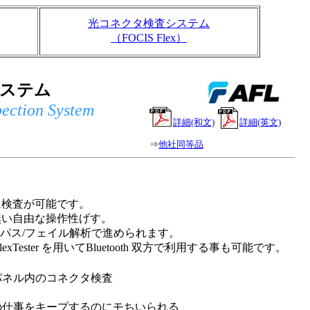
光コネクタ検査システム
（FOCIS Flex）
査システム
ection System
詳細(和文)
詳細(英文)
⇒
他社同等品
に検査が可能です。
無い自由な操作性げす。
るパス/フェイル解析で進められます。
ester を用いてBluetooth 双方で利用する事も可能です。
パネル内のコネクタ検査
の仕事をキープするのにモちいられる