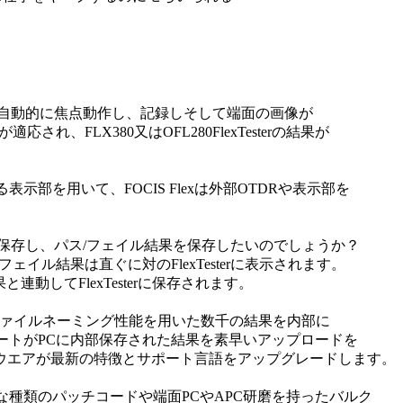
x は自動的に焦点動作し、記録しそして端面の画像が
れ、FLX380又はOFL280FlexTesterの結果が
部を用いて、FOCIS Flexは外部OTDRや表示部を
になり保存し、パス/フェイル結果を保存したいのでしょうか？
イル結果は直ぐに対のFlexTesterに表示されます。
連動してFlexTesterに保存されます。
TDRと同様にファイルネーミング性能を用いた数千の結果を内部に
ートがPCに内部保存された結果を素早いアップロードを
ソフトウエアが最新の特徴とサポート言語をアップグレードします。
種類のパッチコードや端面PCやAPC研磨を持ったバルク