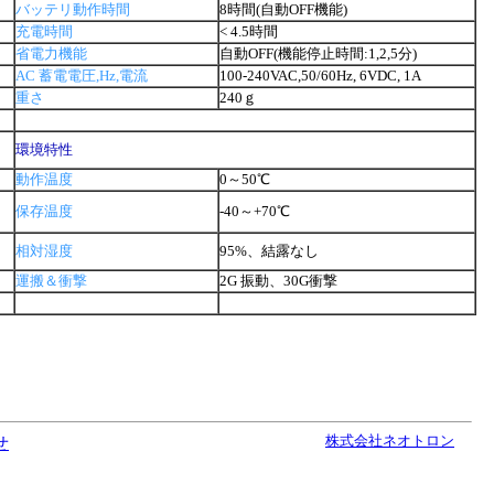
バッテリ動作時間
8時間(自動OFF機能)
充電時間
< 4.5時間
省電力機能
自動OFF(機能停止時間:1,2,5分)
AC 蓄電電圧,Hz,電流
100-240VAC,50/60Hz, 6VDC, 1A
重さ
240ｇ
環境特性
動作温度
0～50℃
保存温度
-40～+70℃
相対湿度
95%、結露なし
運搬＆衝撃
2G 振動、30G衝撃
株式会社ネオトロン
せ