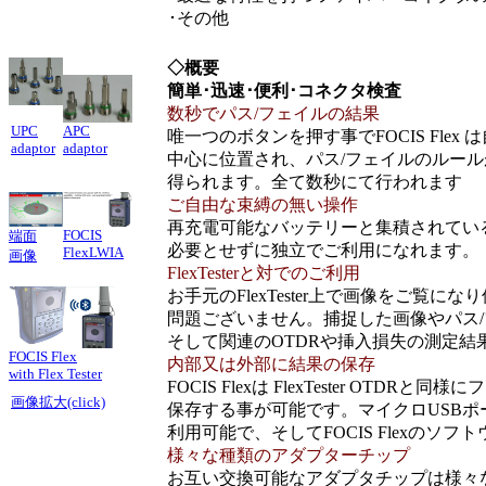
･その他
◇概要
簡単･迅速･便利･コネクタ検査
数秒でパス/フェイルの結果
UPC
APC
唯一つのボタンを押す事でFOCIS Fle
adaptor
adaptor
中心に位置され、パス/フェイルのルールが適応さ
得られます。全て数秒にて行われます
ご自由な束縛の無い操作
再充電可能なバッテリーと集積されている表示
FOCIS
端面
必要とせずに独立でご利用になれます。
FlexLWIA
画像
FlexTesterと対でのご利用
お手元のFlexTester上で画像をご覧
問題ございません。捕捉した画像やパス/フェ
そして関連のOTDRや挿入損失の測定結果と
FOCIS Flex
内部又は外部に結果の保存
with Flex Tester
FOCIS Flexは FlexTester O
画像拡大(click)
保存する事が可能です。マイクロUSBポ
利用可能で、そしてFOCIS Flexの
様々な種類のアダプターチップ
お互い交換可能なアダプタチップは様々な