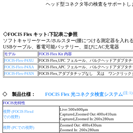
ヘッド型コネクタ等の検査をサポートし
◇FOCIS Flex キット:下記表ご参照
ソフトキャリーケース/ホルスター(腰につける測定器を入れ
USBケーブル、蓄電可能バッテリー、並びにAC充電器
モデル
FOCIS Flex Kit 内容
FOCIS-Flex-P4XU
FOCIS Flex,UPC フェルール、バルクヘッドアダプタ
FOCIS-Flex-P4XA
FOCIS Flex,APC フェルール、バルクヘッドアダプタ
FOCIS-Flex-P4XN
FOCIS Flex,アダプタチップなし 又は ワンクリッ
(注:1)
◇ 製品仕様：
FOCIS Flex 光コネクタ検査システム
FOCIS光特性
Live:500x600μm
視野 (FOCIS Flexd
Captured,Zoomed Out:400x410um
での視野)
Captured,Zoomed In:260x280um
Zoomed Out: 400x430um
視野 (PCでの視野)
Zoomed In: 260x280um