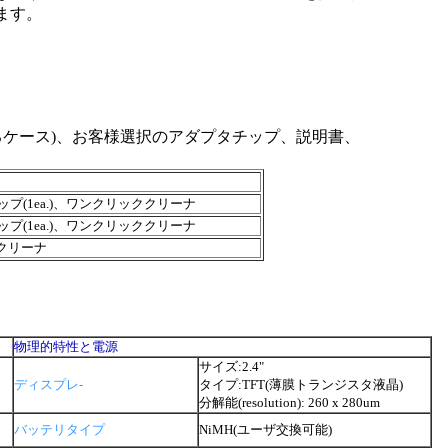
ます。
るケース)、お客様選択のアダプタチップ、説明書、
チップ(1ea.)、ワンクリッククリーナ
チップ(1ea.)、ワンクリッククリーナ
ククリーナ
物理的特性と電源
サイズ:2.4"
ディスプレ-
タイプ:TFT(薄膜トランジスタ液晶)
分解能(resolution): 260 x 280um
バッテリタイプ
NiMH(ユーザ交換可能)