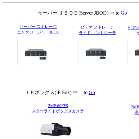
サーバー ＪＢＯＤ(Server JBOD) ⇒ to
Go
サーバー ストレージ
ビデオ ストレージ
ビデオ
エンクロージャーJBOD
ライド コントローラ
ＩＰボックス(IP Box) ⇒ to
Go
2MP 60FPS
2MP
スターライトボックスカメラ
高