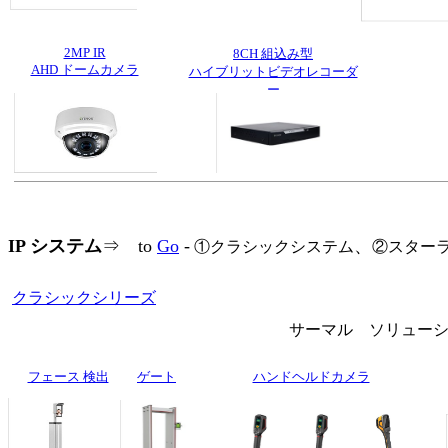
2MP IR
8CH 組込み型
AHD ドームカメラ
ハイブリットビデオレコーダ
ー
IP システム
⇒ to
Go
-
、
①クラシックシステム
②スター
クラシックシリーズ
サーマル ソリューショ
フェース 検出
ゲート
ハンドヘルドカメラ