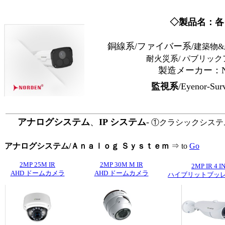
◇製品名：各
銅線系/ファイバー系/
建築物&
耐火災系/ パブリック
製造メーカー：Nord
監視系
/Eyenor-Sur
アナログシステム
、
IP システム
-
①クラシックシステ
アナログシステム/Ａｎａｌｏｇ Ｓｙｓｔｅｍ
⇒ to
Go
2MP 25M IR
2MP 30M M IR
2MP IR 4 IN
AHD ドームカメラ
AHD ドームカメラ
ハイブリットブッレ