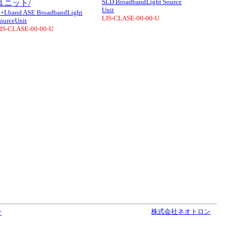
SLD BroadbandLight Source
ユニット/
Unit
+Lband ASE BroadbandLight
LIS-CLASE-00-00-U
ourceUnit
IS-CLASE-00-00-U
せ
株式会社ネオトロン