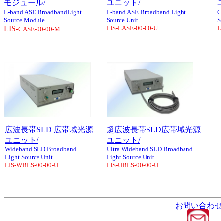
モジュール/
ユニット/
L-band ASE
BroadbandLight
L-band ASE Broadband Light
C
Source Module
Source Unit
S
LIS-
LIS-LASE-00-00-U
L
CASE-00-00-M
広波長帯SLD 広帯域光源
超広波長帯SLD広帯域光源
ユニット/
ユニット/
Wideband SLD Broadband
Ultra Wideband SLD Broadband
Light Source Unit
Light Source Unit
LIS-WBLS-00-00-U
LIS-UBLS-00-00-U
お問い合わ