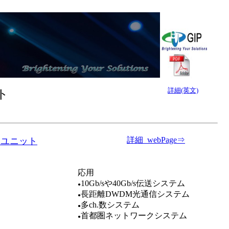
詳細(英文)
ト
詳細_webPage
⇒
起ユニット
応用
10Gb/sや40Gb/s伝送システム
●
長距離DWDM光通信システム
●
多ch.数システム
●
首都圏ネットワークシステム
●