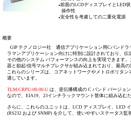
前面のLCDディスプレイとLED
●
--
操作性
安全性を考慮しての
二重化電源
●
概要
--
GIP テクノロジー社 通信アプリケーション用Cバンドラ
ラマンアプリケーション向けに特別に設計されており、伝送
その他のシステム パフォーマンスの向上を実現できます
器と励起/信号マルチプレクサが組み込まれており、最高
これらのシリーズは、コアネットワークやメトロポリタン
適しています。
TLM-CRPU-00-00-U
は、逆伝播構成の C バンド バージ
なので、EIA19、23インチラックマウント筐体に組み込
さらに、これらのユニットは、LCD ディスプレイ、LED
(RS232 および SNMP) を介して、使いやすいステータス