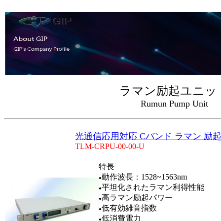
ラマン励起ユニッ
Rumun Pump Unit
光通信応用対応 Cバンド ラマン 励
TLM-CRPU-00-00-U
特長
動作波長：1528~1563nm
●
平坦化されたラマン利得性能
●
高ラマン励起パワー
●
低有効雑音指数
●
低消費電力
●