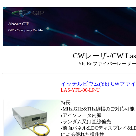
CWレーザ‐/CW Las
Yb, Er ファイバーレーザ
イッテルビウム(Yb) CWファ
LAS-YFL-00-LP-U
特長
MHz,GHz&THz線幅のご対応可能
●
アイソレータ内臓
●
ランダム又は直線偏光
●
前面パネル:LDCディスプレイ&L
●
による優れた操作性